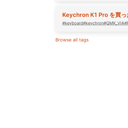
Keychron K1 Pro を買
#
keyboard
#
keychron
#
QMK_VIA
#
Browse all tags