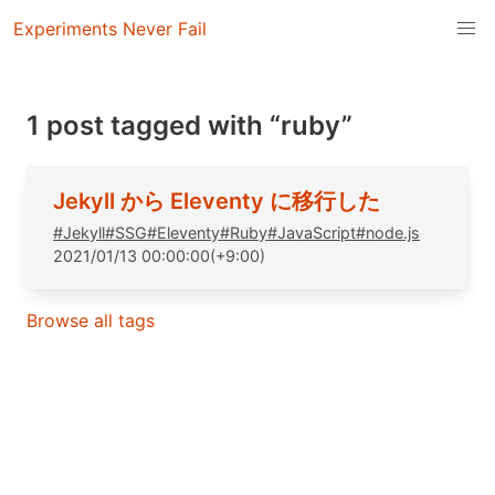
Experiments Never Fail
1 post tagged with “ruby”
Jekyll から Eleventy に移行した
#
Jekyll
#
SSG
#
Eleventy
#
Ruby
#
JavaScript
#
node.js
2021/01/13 00:00:00(+9:00)
Browse all tags