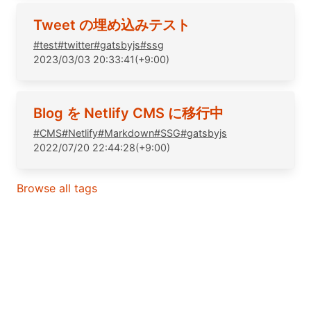
Tweet の埋め込みテスト
#
test
#
twitter
#
gatsbyjs
#
ssg
2023/03/03 20:33:41(+9:00)
Blog を Netlify CMS に移行中
#
CMS
#
Netlify
#
Markdown
#
SSG
#
gatsbyjs
2022/07/20 22:44:28(+9:00)
Browse all tags