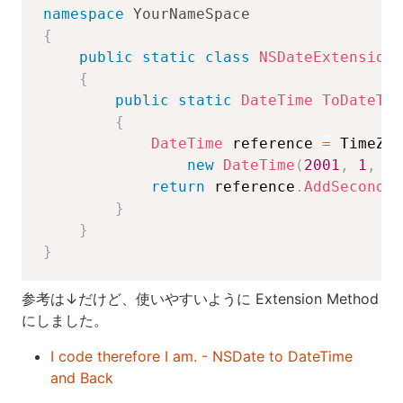
namespace
YourNameSpace
{
public
static
class
NSDateExtensions
{
public
static
DateTime
ToDateTim
{
DateTime
 reference 
=
 TimeZon
new
DateTime
(
2001
,
1
,
1
,
return
 reference
.
AddSeconds
(
}
}
}
参考は↓だけど、使いやすいように Extension Method
にしました。
I code therefore I am. - NSDate to DateTime
and Back