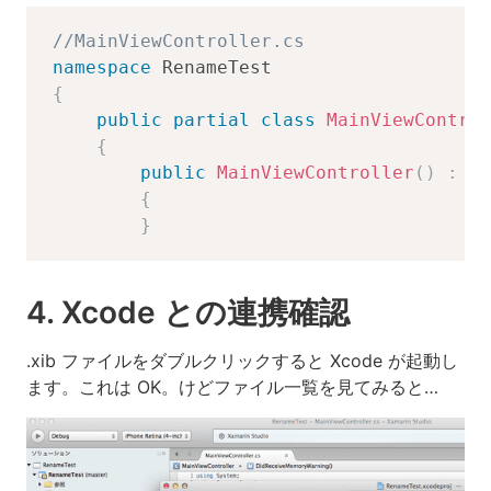
//MainViewController.cs
namespace
RenameTest
{
public
partial
class
MainViewControl
{
public
MainViewController
(
)
:
ba
{
}
4. Xcode との連携確認
.xib ファイルをダブルクリックすると Xcode が起動し
ます。これは OK。けどファイル一覧を見てみると…