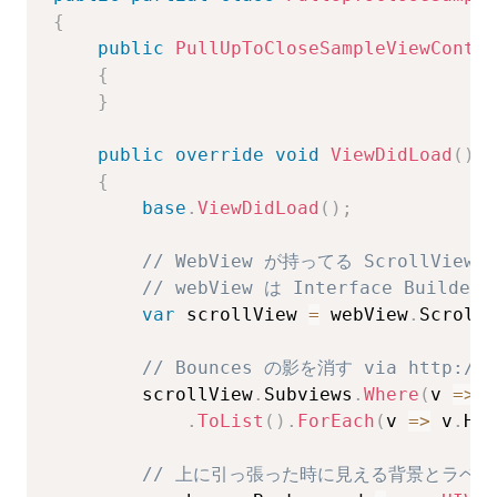
{
public
PullUpToCloseSampleViewContro
{
}
public
override
void
ViewDidLoad
(
)
{
base
.
ViewDidLoad
(
)
;
// WebView が持ってる ScrollVi
// webView は Interface Builde
var
 scrollView 
=
 webView
.
ScrollV
// Bounces の影を消す via http://sta
        scrollView
.
Subviews
.
Where
(
v 
=>
 v
.
ToList
(
)
.
ForEach
(
v 
=>
 v
.
Hid
// 上に引っ張った時に見える背景とラベル