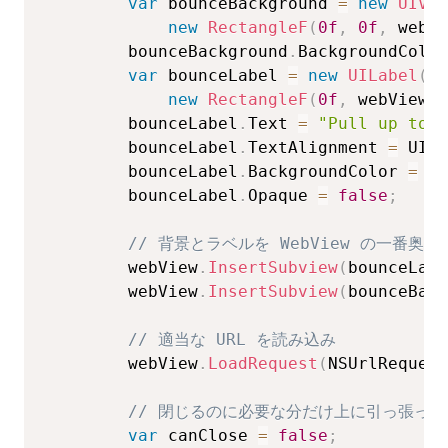
var
 bounceBackground 
=
new
UIVie
new
RectangleF
(
0f
,
0f
,
 webVi
        bounceBackground
.
BackgroundColor
var
 bounceLabel 
=
new
UILabel
(
new
RectangleF
(
0f
,
 webView
.
F
        bounceLabel
.
Text 
=
"Pull up to C
        bounceLabel
.
TextAlignment 
=
 UITe
        bounceLabel
.
BackgroundColor 
=
 UI
        bounceLabel
.
Opaque 
=
false
;
// 背景とラベルを WebView の一番奥
        webView
.
InsertSubview
(
bounceLabe
        webView
.
InsertSubview
(
bounceBack
// 適当な URL を読み込み
        webView
.
LoadRequest
(
NSUrlRequest
// 閉じるのに必要な分だけ上に引っ張ったら
var
 canClose 
=
false
;