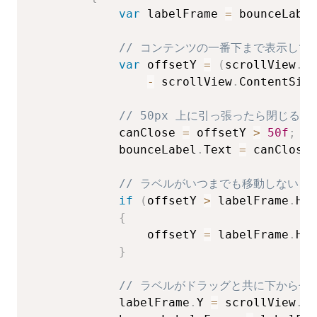
var
 labelFrame 
=
 bounceLabel
// コンテンツの一番下まで表示して
var
 offsetY 
=
(
scrollView
.
Fr
-
 scrollView
.
ContentSize
// 50px 上に引っ張ったら閉じるも
            canClose 
=
 offsetY 
>
50f
;
            bounceLabel
.
Text 
=
 canClose 
// ラベルがいつまでも移動しないよ
if
(
offsetY 
>
 labelFrame
.
Hei
{
                offsetY 
=
 labelFrame
.
Hei
}
// ラベルがドラッグと共に下からせ
            labelFrame
.
Y 
=
 scrollView
.
Fr