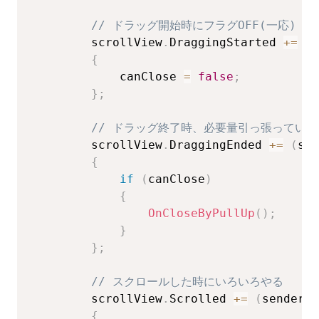
// ドラッグ開始時にフラグOFF(一応)
        scrollView
.
DraggingStarted 
+=
(
s
{
            canClose 
=
false
;
}
;
// ドラッグ終了時、必要量引っ張っていたら O
        scrollView
.
DraggingEnded 
+=
(
sen
{
if
(
canClose
)
{
OnCloseByPullUp
(
)
;
}
}
;
// スクロールした時にいろいろやる
        scrollView
.
Scrolled 
+=
(
sender
,
 
{