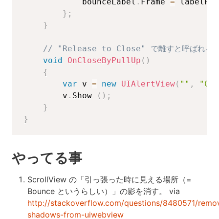
            bounceLabel
.
Frame 
=
 labelFra
}
;
}
// "Release to Close" で離すと呼ばれる
void
OnCloseByPullUp
(
)
{
var
 v 
=
new
UIAlertView
(
""
,
"Clo
        v
.
Show 
(
)
;
}
}
やってる事
ScrollView の「引っ張った時に見える場所（=
Bounce というらしい）」の影を消す。 via
http://stackoverflow.com/questions/8480571/remo
shadows-from-uiwebview